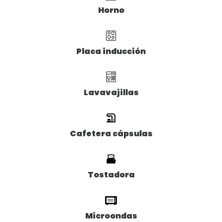
Horno
Placa inducción
Lavavajillas
Cafetera cápsulas
Tostadora
Microondas