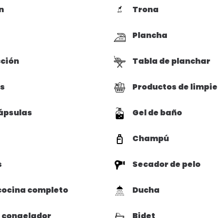
n
Trona
Plancha
cción
Tabla de planchar
as
Productos de limpi
ápsulas
Gel de baño
Champú
s
Secador de pelo
cocina completo
Ducha
 congelador
Bidet