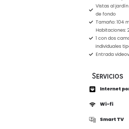
Vistas al jardín
de fondo
Tamaño: 104 
Habitaciones:
1 con dos cama
individuales ti
Entrada videov
Servicios
Internet po
Wi-fi
Smart TV