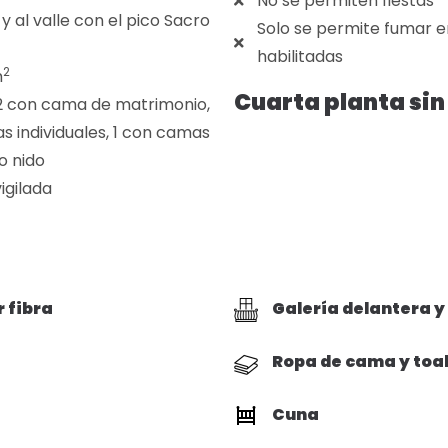
No se permiten fiestas
 y al valle con el pico Sacro
Solo se permite fumar e
habilitadas
2
m
Cuarta planta sin
 2 con cama de matrimonio,
s individuales, 1 con camas
po nido
igilada
r fibra
Galería delantera y
Ropa de cama y toa
Cuna