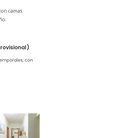
 con camas
ño.
ovisional)
Temporales, con