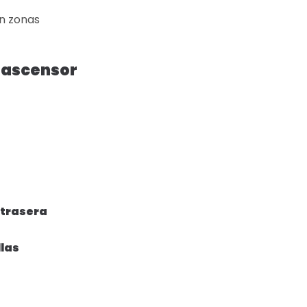
n zonas
 ascensor
 trasera
llas