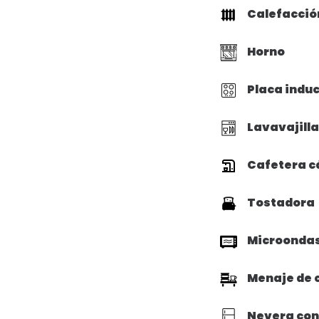
Calefacció
Horno
Placa indu
Lavavajill
Cafetera c
Tostadora
Microonda
Menaje de 
Nevera con