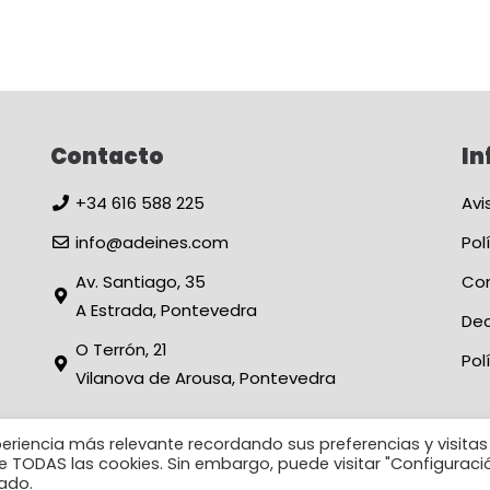
Contacto
In
+34 616 588 225
Avi
info@adeines.com
Pol
Av. Santiago, 35
Con
A Estrada, Pontevedra
Dec
O Terrón, 21
Pol
Vilanova de Arousa, Pontevedra
periencia más relevante recordando sus preferencias y visitas
 de TODAS las cookies. Sin embargo, puede visitar "Configuraci
DT
© Viviendas Turísticas Adeinés - Desenvolvido por
Silicon
ado.