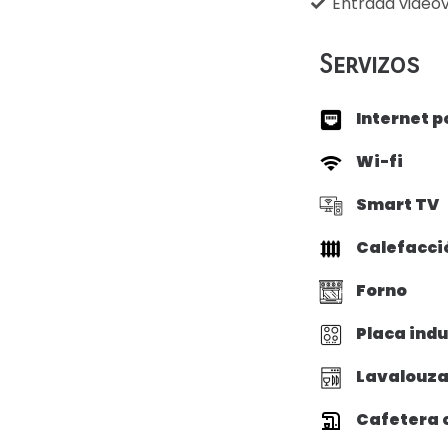
Entrada videov
Servizos
Internet p
Wi-fi
Smart TV
Calefacci
Forno
Placa ind
Lavalouz
Cafetera 