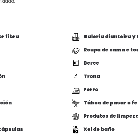
ixiada.
or fibra
Galería dianteira y 
Roupa de cama e to
Berce
ón
Trona
Ferro
ución
Táboa de pasar o fe
a
Produtos de limpez
cápsulas
Xel de baño