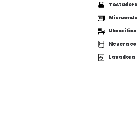
Tostador
Microond
Utensilios
Nevera co
Lavadora